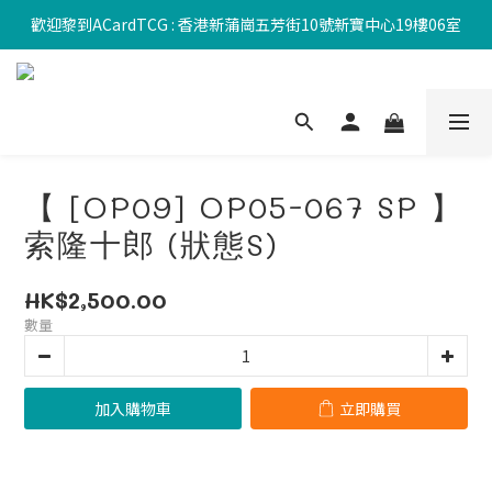
歡迎黎到ACardTCG : 香港新蒲崗五芳街10號新寶中心19樓06室
【 [OP09] OP05-067 SP 】
索隆十郎 (狀態S)
HK$2,500.00
數量
加入購物車
立即購買