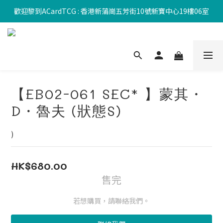
歡迎黎到ACardTCG : 香港新蒲崗五芳街10號新寶中心19樓06室
【EB02-061 SEC* 】蒙其・
D・魯夫 (狀態S)
)
HK$680.00
售完
若想購買，請聯絡我們。