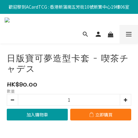
歡迎黎到ACardTCG : 香港新蒲崗五芳街10號新寶中心19樓06室
日版寶可夢造型卡套 - 喫茶チ
ャデス
HK$90.00
數量
加入購物車
立即購買