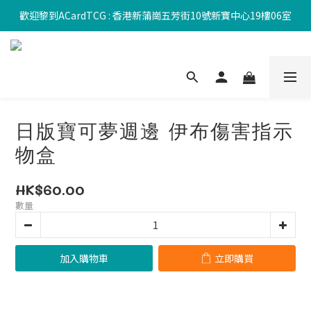
歡迎黎到ACardTCG : 香港新蒲崗五芳街10號新寶中心19樓06室
日版寶可夢週邊 伊布傷害指示
物盒
HK$60.00
數量
加入購物車
立即購買