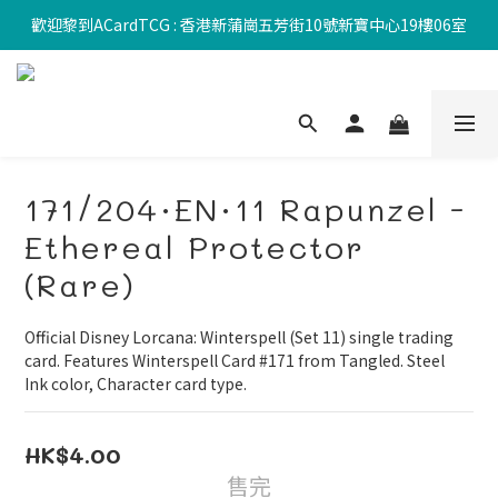
歡迎黎到ACardTCG : 香港新蒲崗五芳街10號新寶中心19樓06室
171/204·EN·11 Rapunzel -
Ethereal Protector
(Rare)
Official Disney Lorcana: Winterspell (Set 11) single trading 
card. Features Winterspell Card #171 from Tangled. Steel 
Ink color, Character card type.
HK$4.00
售完