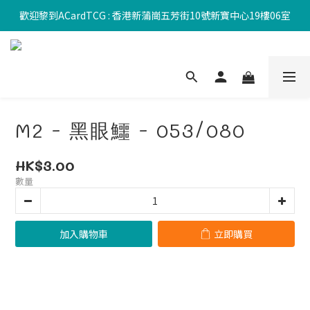
歡迎黎到ACardTCG : 香港新蒲崗五芳街10號新寶中心19樓06室
M2 - 黑眼鱷 - 053/080
HK$3.00
數量
加入購物車
立即購買