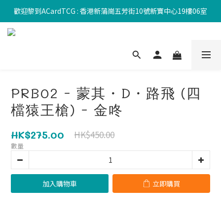
歡迎黎到ACardTCG : 香港新蒲崗五芳街10號新寶中心19樓06室
PRB02 - 蒙其・D・路飛 (四
檔猿王槍) - 金咚
HK$275.00
HK$450.00
數量
加入購物車
立即購買