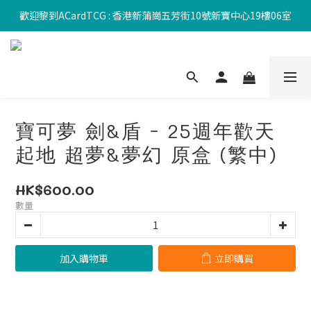
歡迎黎到ACardTCG : 香港新蒲崗五芳街10號新寶中心19樓06室
寶可夢 劍&盾 - 25週年歡天
起地 超夢&夢幻 原盒 (繁中)
HK$600.00
數量
加入購物車
立即購買