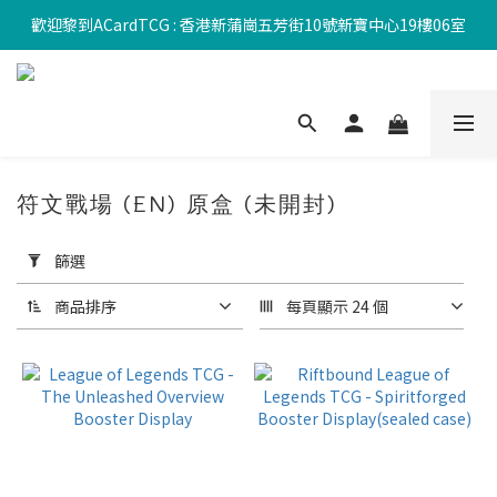
歡迎黎到ACardTCG : 香港新蒲崗五芳街10號新寶中心19樓06室
符文戰場 (EN) 原盒 (未開封)
套
用
篩選
篩
選
商品排序
每頁顯示 24 個
(0/20)
價格
(HK$)
~