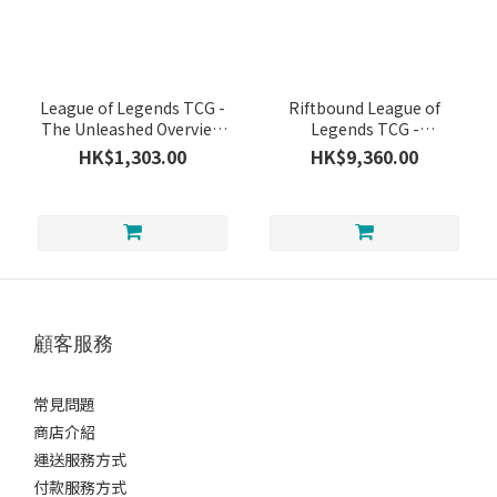
League of Legends TCG -
Riftbound League of
The Unleashed Overview
Legends TCG -
Booster Display
Spiritforged Booster
HK$1,303.00
HK$9,360.00
Display(sealed case)
顧客服務
常見問題
商店介紹
運送服務方式
付款服務方式