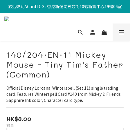
歡迎黎到ACardTCG : 香港新蒲崗五芳街10號新寶中心19樓06室
140/204·EN·11 Mickey
Mouse - Tiny Tim's Father
(Common)
Official Disney Lorcana: Winterspell (Set 11) single trading 
card. Features Winterspell Card #140 from Mickey & Friends. 
Sapphire Ink color, Character card type.
HK$3.00
數量