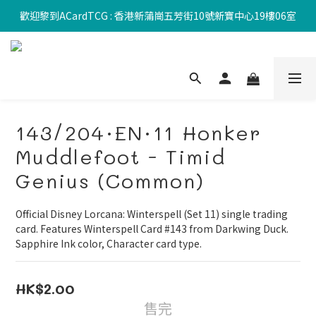
歡迎黎到ACardTCG : 香港新蒲崗五芳街10號新寶中心19樓06室
143/204·EN·11 Honker
Muddlefoot - Timid
Genius (Common)
Official Disney Lorcana: Winterspell (Set 11) single trading 
card. Features Winterspell Card #143 from Darkwing Duck. 
Sapphire Ink color, Character card type.
HK$2.00
售完