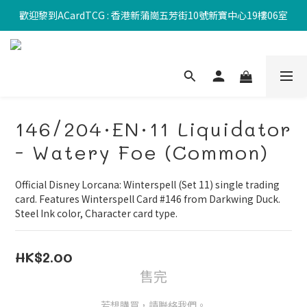
歡迎黎到ACardTCG : 香港新蒲崗五芳街10號新寶中心19樓06室
146/204·EN·11 Liquidator
- Watery Foe (Common)
Official Disney Lorcana: Winterspell (Set 11) single trading 
card. Features Winterspell Card #146 from Darkwing Duck. 
Steel Ink color, Character card type.
HK$2.00
售完
若想購買，請聯絡我們。