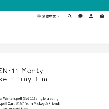
繁體中文
EN·11 Morty
se - Tiny Tim
a: Winterspell (Set 11) single trading 
spell Card #157 from Mickey & Friends. 
haracter card type.