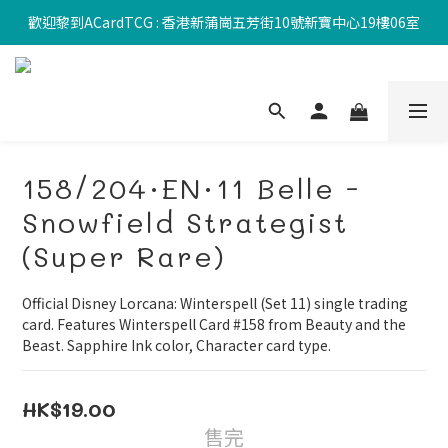
歡迎黎到ACardTCG : 香港新蒲崗五芳街10號新寶中心19樓06室
158/204·EN·11 Belle -
Snowfield Strategist
(Super Rare)
Official Disney Lorcana: Winterspell (Set 11) single trading 
card. Features Winterspell Card #158 from Beauty and the 
Beast. Sapphire Ink color, Character card type.
HK$19.00
售完