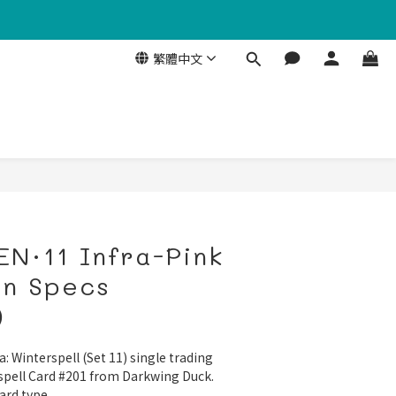
繁體中文
EN·11 Infra-Pink
an Specs
)
a: Winterspell (Set 11) single trading 
spell Card #201 from Darkwing Duck. 
card type.