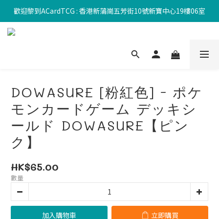
歡迎黎到ACardTCG : 香港新蒲崗五芳街10號新寶中心19樓06室
DOWASURE [粉紅色] - ポケ
モンカードゲーム デッキシ
ールド DOWASURE【ピン
ク】
HK$65.00
數量
加入購物車
立即購買