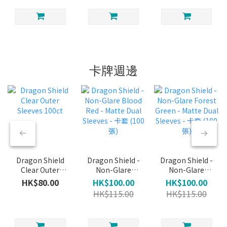
(Foil)
(Common)
(Foil)
卡牌週邊
Dragon Shield
Dragon Shield -
Dragon Shield -
Clear Outer
Non-Glare
Non-Glare
Sleeves 100ct
Blood Red -
Forest Green -
HK$80.00
HK$100.00
HK$100.00
Matte Dual
Matte Dual
HK$115.00
HK$115.00
Sleeves - 卡套
Sleeves - 卡套
(100張)
(100張)