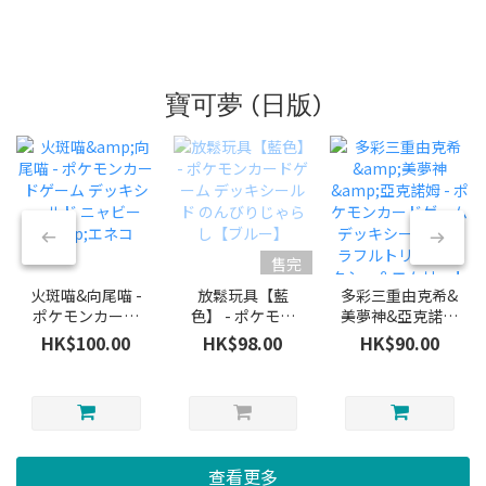
寶可夢 (日版)
售完
火斑喵&向尾喵 -
放鬆玩具【藍
多彩三重由克希&
ポケモンカード
色】 - ポケモン
美夢神&亞克諾姆
ゲーム デッキシ
カードゲーム デ
- ポケモンカード
HK$100.00
HK$98.00
HK$90.00
ールド ニャビー
ッキシールド の
ゲーム デッキシ
&エネコ
んびりじゃらし
ールド カラフル
【ブルー】
トリプル ユクシ
ー＆エムリット
＆アグノム
查看更多