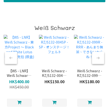
Weiß Schwarz
【WS - LNR】
Weiß Schwarz -
Weiß Schwarz -
Weiß Schwarz -
RZ/S132-004SP
RZ/S132-099R -
東方Project ～
- SP - オンステー
RRR - あんまり
HK$400.00
HK$150.00
HK$180.00
Black and White
ジ！ フェルト
無茶、できない
HK$450.00
Lotus Land. 補充
からね！
包 (原盒)