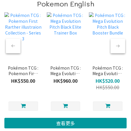
Pokemon English
Pokémon TCG :
Pokémon TCG :
Pokémon TCG :
Pokemon First
Mega Evolution
Mega Evolution
Rarther
Pitch Black
Pitch Black
HK$550.00
HK$960.00
HK$520.00
illustraion
Elite Trainer
Booster Bundle
HK$550.00
Collection -
Box
Series 3
查看更多