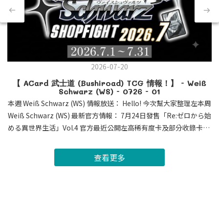
2026-07-20
【 ACard 武士道 (Bushiroad) TCG 情報！】 - Weiß
Schwarz (WS) - 0726 - 01
本週 Weiß Schwarz (WS) 情報放送： Hello! 今次幫大家整理左本周
Weiß Schwarz (WS) 最新官方情報： 7月24日發售「Re:ゼロから始
める異世界生活」Vol.4 官方最近公開左高稀有度卡及部分收錄卡牌
・簽名卡SEC , SSP , SP 公開 ! 今次 SEC 係各位既老婆 蕾姆 及
愛蜜莉雅 ! 其他角色都有收錄係 SSP 及 SP。大家荷包準備好未呢
查看更多
?・蕾姆 愛蜜莉雅 新CX連動 : 0Lv. 蕾姆 : 連動派效果 倒置對手 控
執角色 3Lv. 愛蜜莉雅 : 早出 有encore 連動回血 逆壓縮 期待蕾姆
配合Vol.3 3Lv. CX連動 ! 📅黎緊推出既作品時間表： 7月24日 -
「Re:ゼロから始める異世界生活」Vol.4 8月7日 - 【推しの子】
Vol.3 8月28日 - 葬送のフリーレン Vol.2 9月19日 - 勝利の女