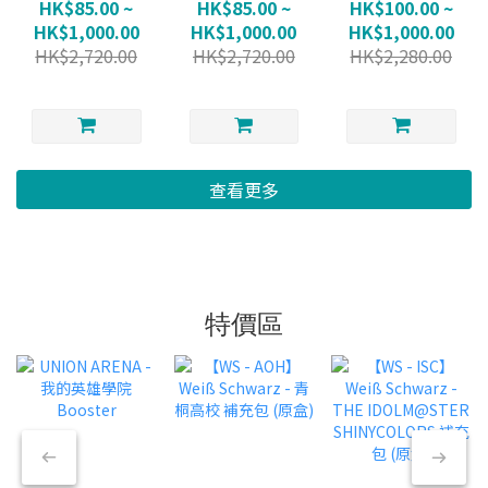
GIRLS und
GIRLS und
WSBP - GIRLS
HK$85.00 ~
HK$85.00 ~
HK$100.00 ~
PANZER Oarai
PANZER Mugen
und PANZER (不
HK$1,000.00
HK$1,000.00
HK$1,000.00
Joshi Gakuen
Kidohai (不保單)
保單)
HK$2,720.00
HK$2,720.00
HK$2,280.00
(不保單)
查看更多
特價區