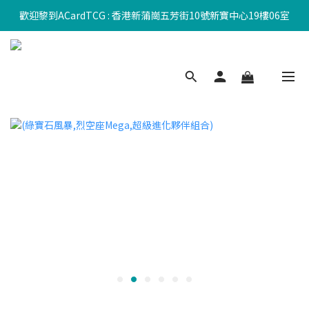
歡迎黎到ACardTCG : 香港新蒲崗五芳街10號新寶中心19樓06室