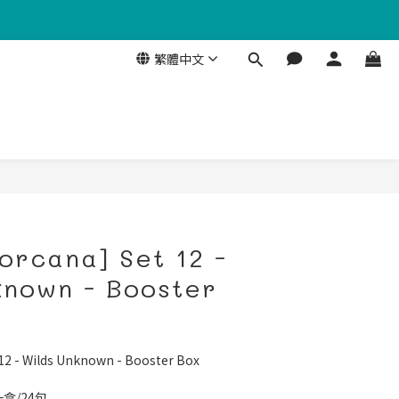
繁體中文
orcana] Set 12 -
known - Booster
 12 - Wilds Unknown - Booster Box
一盒/24包