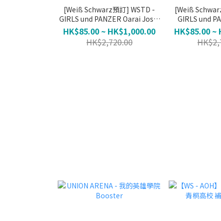
[Weiß Schwarz預訂] WSTD -
[Weiß Schwa
GIRLS und PANZER Oarai Joshi
GIRLS und P
Gakuen (不保單)
Kidoha
HK$85.00 ~ HK$1,000.00
HK$85.00 ~ 
HK$2,720.00
HK$2,