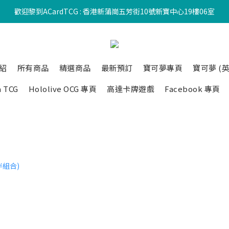
歡迎黎到ACardTCG : 香港新蒲崗五芳街10號新寶中心19樓06室
紹
所有商品
精選商品
最新預訂
寶可夢專頁
寶可夢 (英
a TCG
Hololive OCG 專頁
高達卡牌遊戲
Facebook 專頁