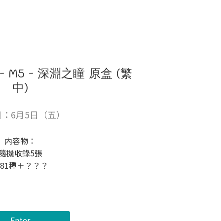
 M5 - 深淵之瞳 原盒 (繁
中)
：6月5日（五）
内容物：
隨機收錄5張
81種＋？？？
Enter