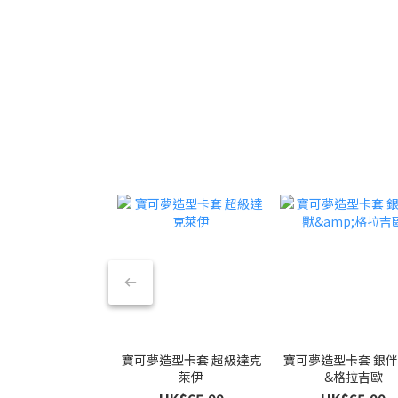
寶可夢造型卡套 超級達克
寶可夢造型卡套 銀
萊伊
&格拉吉歐