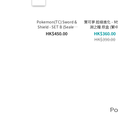
Pokemon(TC) Sword &
寶可夢 超級進化 - M5
Shield - SET B (Sealed
淵之瞳 原盒 (繁中
Box)
HK$450.00
HK$360.00
HK$390.00
Po