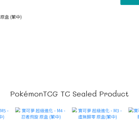
 原盒 (繁中)
PokémonTCG TC Sealed Product