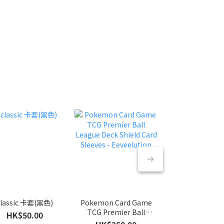
classic 卡套(黑色)
Pokemon Card Game
寶可夢造型卡套 
TCG Premier Ball
打雷
HK$50.00
League Deck Shield Card