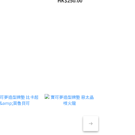
HK$250.00
HK$65.0
Sleeves - Eeveelution