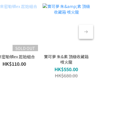
SOLD OUT
SOL
未來密勒頓ex 起始組合
寶可夢 朱&紫 頂級收藏箱
起始組合VSTAR
噴火龍
HK$110.00
HK$120.0
HK$550.00
HK$680.00