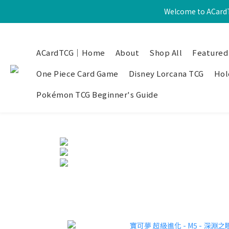
Welcome to ACardT
ACardTCG｜Home
About
Shop All
Featured
One Piece Card Game
Disney Lorcana TCG
Hol
Pokémon TCG Beginner's Guide