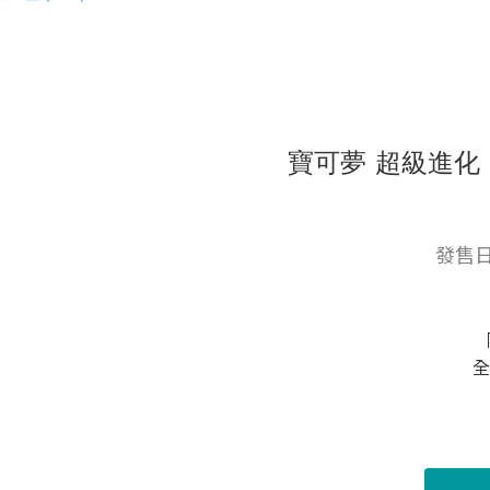
寶可夢 超級進化 -
發售日
全