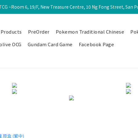
CG ~Room 6, 19/F, New Treasure Centre, 10 Ng Fong Street, San 
 Products
PreOrder
Pokemon Traditional Chinese
Po
olive OCG
Gundam Card Game
Facebook Page