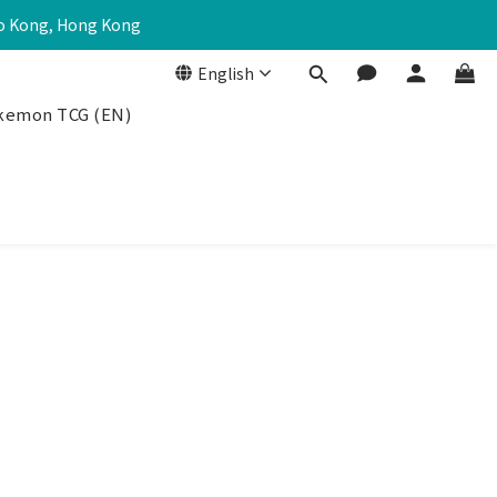
Po Kong, Hong Kong
English
kemon TCG (EN)