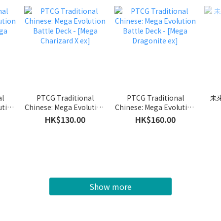
al
PTCG Traditional
PTCG Traditional
ution
Chinese: Mega Evolution
Chinese: Mega Evolution
ega
Battle Deck - [Mega
Battle Deck - [Mega
HK$130.00
HK$160.00
Charizard X ex]
Dragonite ex]
Show more