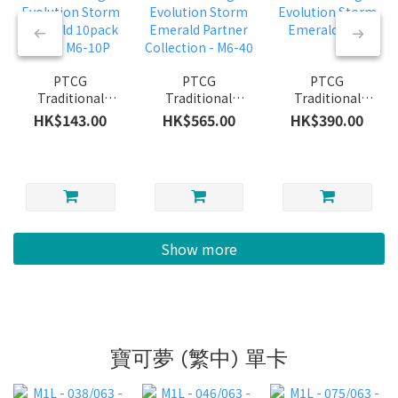
PTCG
PTCG
PTCG
Traditional
Traditional
Traditional
Chinese: Mega
Chinese: Mega
Chinese: Mega
HK$143.00
HK$565.00
HK$390.00
Evolution
Evolution
Evolution
Storm Emerald
Storm Emerald
Storm Emerald
10pack Plus -
Partner
- M6
M6-10P
Collection - M6-
40
Show more
寶可夢 (繁中) 單卡