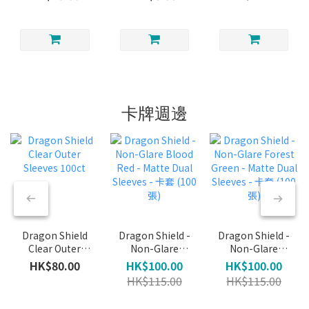
(Rare) (Foil)
(Common)
Feline
(Foil)
(Common)
(Foil)
卡牌週邊
Dragon Shield
Dragon Shield -
Dragon Shield -
Clear Outer
Non-Glare
Non-Glare
Sleeves 100ct
Blood Red -
Forest Green -
HK$80.00
HK$100.00
HK$100.00
Matte Dual
Matte Dual
HK$115.00
HK$115.00
Sleeves - 卡套
Sleeves - 卡套
(100張)
(100張)