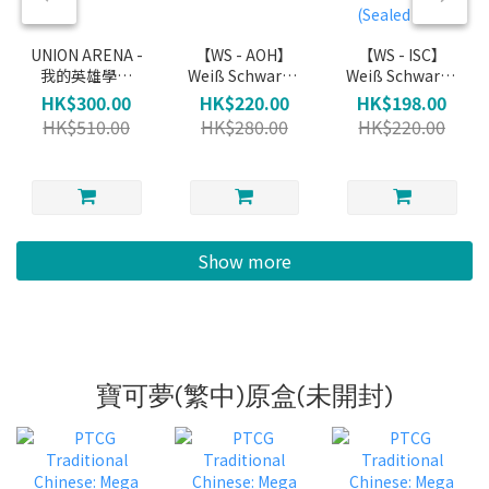
UNION ARENA -
【WS - AOH】
【WS - ISC】
我的英雄學院
Weiß Schwarz -
Weiß Schwarz -
Booster
青桐高校
THE
HK$300.00
HK$220.00
HK$198.00
Booster Pack
IDOLM@STER
HK$510.00
HK$280.00
HK$220.00
(Sealed Box)
SHINYCOLORS
Booster Pack
(Sealed Box)
Show more
寶可夢(繁中)原盒(未開封)