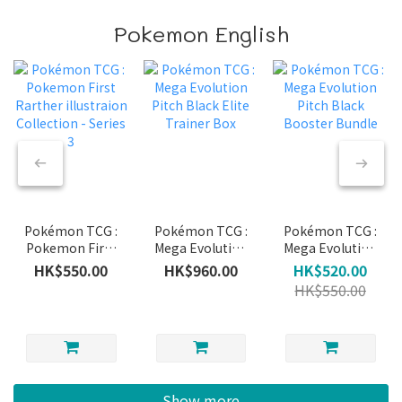
Pokemon English
Pokémon TCG :
Pokémon TCG :
Pokémon TCG :
Pokemon First
Mega Evolution
Mega Evolution
Rarther
Pitch Black
Pitch Black
HK$550.00
HK$960.00
HK$520.00
illustraion
Elite Trainer
Booster Bundle
HK$550.00
Collection -
Box
Series 3
Show more