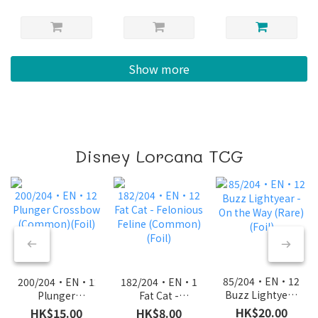
Show more
Disney Lorcana TCG
85/204·EN·12
200/204·EN·12
182/204·EN·12
Buzz Lightyear
Plunger
Fat Cat -
- On the Way
Crossbow
Felonious
HK$20.00
HK$15.00
HK$8.00