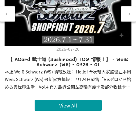
2026-07-20
【 ACard 武士道 (Bushiroad) TCG 情報！】 - Weiß
Schwarz (WS) - 0726 - 01
本週 Weiß Schwarz (WS) 情報放送： Hello! 今次幫大家整理左本周
Weiß Schwarz (WS) 最新官方情報： 7月24日發售「Re:ゼロから始
める異世界生活」Vol.4 官方最近公開左高稀有度卡及部分收錄卡牌
・簽名卡SEC , SSP , SP 公開 ! 今次 SEC 係各位既老婆 蕾姆 及
愛蜜莉雅 ! 其他角色都有收錄係 SSP 及 SP。大家荷包準備好未呢
View All
?・蕾姆 愛蜜莉雅 新CX連動 : 0Lv. 蕾姆 : 連動派效果 倒置對手 控
執角色 3Lv. 愛蜜莉雅 : 早出 有encore 連動回血 逆壓縮 期待蕾姆
配合Vol.3 3Lv. CX連動 ! 📅黎緊推出既作品時間表： 7月24日 -
「Re:ゼロから始める異世界生活」Vol.4 8月7日 - 【推しの子】