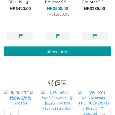
BP09US - きた
Pre-order] Set
Pre-order] Set
ぞ！われらの ウ
14 - Hyperia
14 - Hyperia
HK$420.00
HK$500.00
HK$235.00
ルトラセット
City - Booster
City - 2-PLAYER
HK$1,080.00
Ultra Set 原盒
Box (Product
STARTER SET
(日版)
availability is
(Product
not
availability is
guaranteed)
not
guaranteed)
Show more
特價區