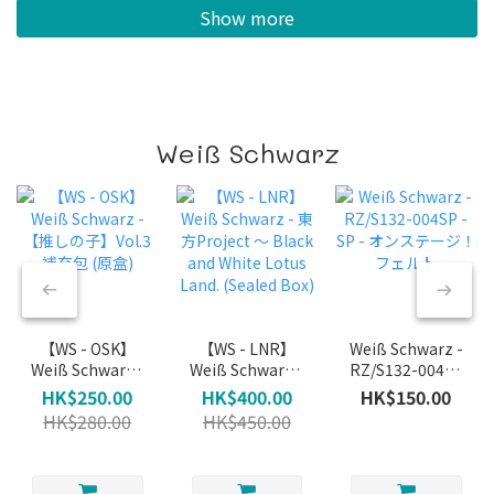
Show more
Weiß Schwarz
【WS - OSK】
【WS - LNR】
Weiß Schwarz -
Weiß Schwarz -
Weiß Schwarz -
RZ/S132-004SP
【推しの子】
東方Project ～
- SP - オンステー
HK$250.00
HK$400.00
HK$150.00
Vol.3 補充包 (原
Black and White
ジ！ フェルト
HK$280.00
HK$450.00
盒)
Lotus Land.
(Sealed Box)