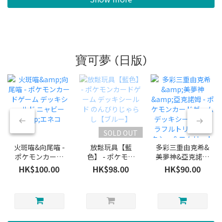
寶可夢 (日版)
SOLD OUT
火斑喵&向尾喵 -
放鬆玩具【藍
多彩三重由克希&
ポケモンカード
色】 - ポケモン
美夢神&亞克諾姆
ゲーム デッキシ
カードゲーム デ
- ポケモンカード
HK$100.00
HK$98.00
HK$90.00
ールド ニャビー
ッキシールド の
ゲーム デッキシ
&エネコ
んびりじゃらし
ールド カラフル
【ブルー】
トリプル ユクシ
ー＆エムリット
＆アグノム