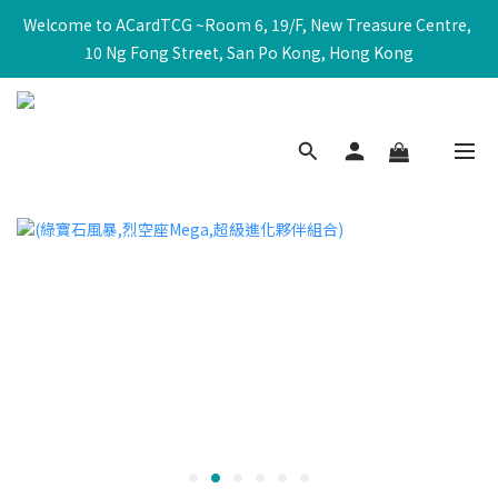
Welcome to ACardTCG ~Room 6, 19/F, New Treasure Centre, 
10 Ng Fong Street, San Po Kong, Hong Kong