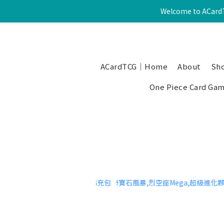
Welcome to ACardT
ACardTCG｜Home
About
Sho
One Piece Card Ga