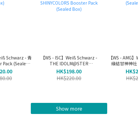
 Schwarz - 青
【WS - ISC】Weiß Schwarz -
【WS - AMG】W
Pack (Sealed
THE IDOLM@STER
緣結甘神神社 Bo
x)
SHINYCOLORS Booster Pack
(Seal
20.00
HK$198.00
HK$2
(Sealed Box)
80.00
HK$220.00
HK$2
Show more