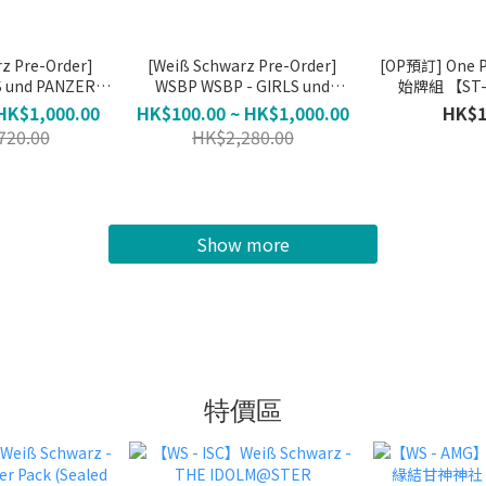
z Pre-Order]
[Weiß Schwarz Pre-Order]
[OP預訂] One 
S und PANZER
WSBP WSBP - GIRLS und
始牌組 【ST
(Allocation Not
PANZER (Allocation Not
HK$1,000.00
HK$100.00 ~ HK$1,000.00
HK$1
nteed)
Guaranteed)
720.00
HK$2,280.00
Show more
特價區