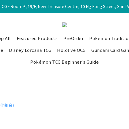
CG ~Room 6, 19/F, New Treasure Centre, 10 Ng Fong Street, San 
p All
Featured Products
PreOrder
Pokemon Traditio
me
Disney Lorcana TCG
Hololive OCG
Gundam Card Ga
Pokémon TCG Beginner's Guide