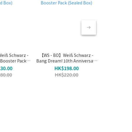
eiß Schwarz -
【WS - BD】Weiß Schwarz -
寶可夢 超級進化 
oster Pack
Bang Dream! 10th Anniversary
原盒 
ed Box)
Booster Pack (Sealed Box)
30.00
HK$198.00
HK$3
80.00
HK$220.00
HK$3