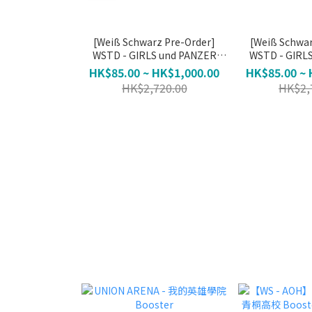
[Weiß Schwarz Pre-Order]
[Weiß Schwar
WSTD - GIRLS und PANZER
WSTD - GIRL
Oarai Joshi Gakuen (Allocation
Mugen Kidohai 
HK$85.00 ~ HK$1,000.00
HK$85.00 ~ 
Not Guaranteed)
Guara
HK$2,720.00
HK$2,