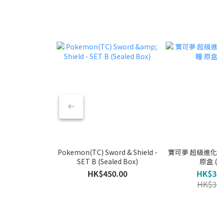
Pokemon(TC) Sword & Shield -
寶可夢 超級進化 -
SET B (Sealed Box)
原盒 
HK$450.00
HK$3
HK$3