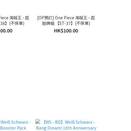
AVAILA
Piece 海賊王 - 起
[OP預訂] One Piece 海賊王 - 起
[鳴潮TCG 預訂
-38】(不保單)
始牌組 【ST-37】(不保單)
ター第一弾
00.00
HK$100.00
HK$1
HK$2