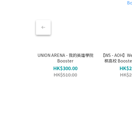
UNION ARENA - 我的英雄學院
【WS - AOH】Weiß
Booster
桐高校 Booster 
Bo
HK$300.00
HK$2
HK$510.00
HK$2