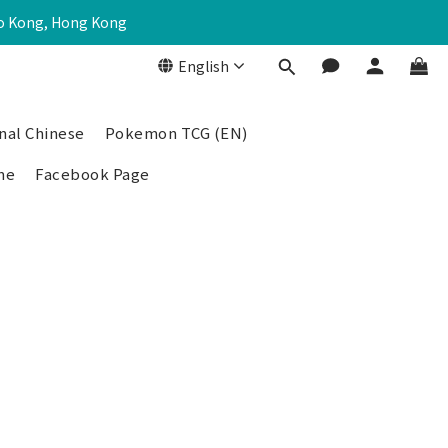
Po Kong, Hong Kong
English
nal Chinese
Pokemon TCG (EN)
me
Facebook Page