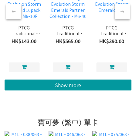
PTCG
PTCG
PTCG
Traditional
Traditional
Traditional
Chinese: Mega
Chinese: Mega
Chinese: Mega
HK$143.00
HK$565.00
HK$390.00
Evolution
Evolution
Evolution
Storm Emerald
Storm Emerald
Storm Emerald
10pack Plus -
Partner
- M6
M6-10P
Collection - M6-
40
Show more
寶可夢 (繁中) 單卡