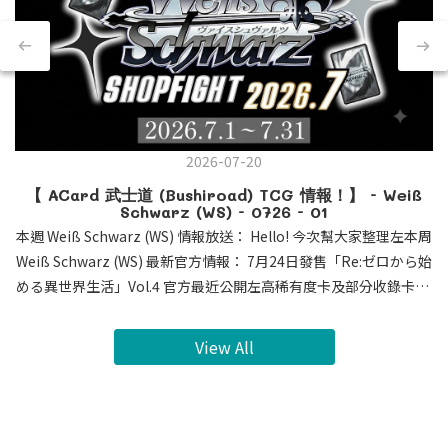
2026-07-20
【 ACard 武士道 (Bushiroad) TCG 情報！】 - Weiß
Schwarz (WS) - 0726 - 01
本週 Weiß Schwarz (WS) 情報放送： Hello! 今次幫大家整理左本周
Weiß Schwarz (WS) 最新官方情報： 7月24日發售「Re:ゼロから始
める異世界生活」Vol.4 官方最近公開左高稀有度卡及部分收錄卡牌
・簽名卡SEC , SSP , SP 公開 ! 今次 SEC 係各位既老婆 蕾姆 及
愛蜜莉雅 ! 其他角色都有收錄係 SSP 及 SP。大家荷包準備好未呢
View All
?・蕾姆 愛蜜莉雅 新CX連動 : 0Lv. 蕾姆 : 連動派效果 倒置對手 控
執角色 3Lv. 愛蜜莉雅 : 早出 有encore 連動回血 逆壓縮 期待蕾姆
配合Vol.3 3Lv. CX連動 ! 📅黎緊推出既作品時間表： 7月24日 -
「Re:ゼロから始める異世界生活」Vol.4 8月7日 - 【推しの子】