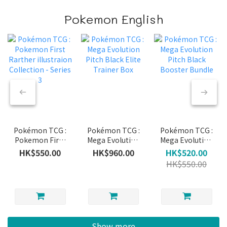
Pokemon English
Pokémon TCG :
Pokémon TCG :
Pokémon TCG :
Pokemon First
Mega Evolution
Mega Evolution
Rarther
Pitch Black
Pitch Black
HK$550.00
HK$960.00
HK$520.00
illustraion
Elite Trainer
Booster Bundle
HK$550.00
Collection -
Box
Series 3
Show more