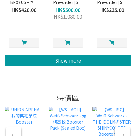
BP09US - きた
Pre-order] Set
Pre-order] Set
ぞ！われらの ウ
14 - Hyperia
14 - Hyperia
HK$420.00
HK$500.00
HK$235.00
ルトラセット
City - Booster
City - 2-PLAYER
HK$1,080.00
Ultra Set 原盒
Box (Product
STARTER SET
(日版)
availability is
(Product
not
availability is
guaranteed)
not
guaranteed)
Show more
特價區