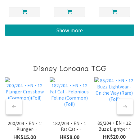
Show more
Disney Lorcana TCG
85/204·EN·12
200/204·EN·12
182/204·EN·12
Buzz Lightyear
Plunger
Fat Cat -
- On the Way
Crossbow
Felonious
HK$20.00
HK$15.00
HK$8.00