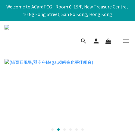
Welcome to ACardTCG ~Room 6, 19/F, New Treasure Centre, 
10 Ng Fong Street, San Po Kong, Hong Kong