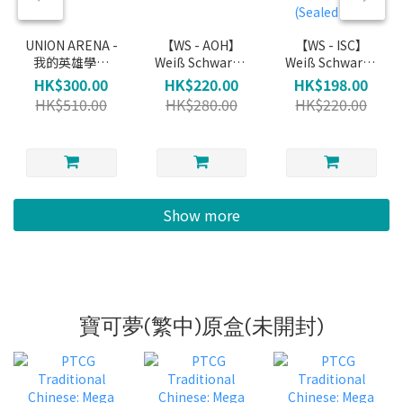
UNION ARENA -
【WS - AOH】
【WS - ISC】
我的英雄學院
Weiß Schwarz -
Weiß Schwarz -
Booster
青桐高校
THE
HK$300.00
HK$220.00
HK$198.00
Booster Pack
IDOLM@STER
HK$510.00
HK$280.00
HK$220.00
(Sealed Box)
SHINYCOLORS
Booster Pack
(Sealed Box)
Show more
寶可夢(繁中)原盒(未開封)