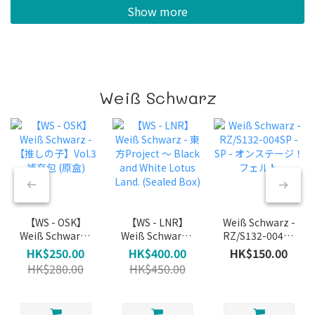
Show more
Weiß Schwarz
【WS - OSK】
【WS - LNR】
Weiß Schwarz -
Weiß Schwarz -
Weiß Schwarz -
RZ/S132-004SP
【推しの子】
東方Project ～
- SP - オンステー
HK$250.00
HK$400.00
HK$150.00
Vol.3 補充包 (原
Black and White
ジ！ フェルト
HK$280.00
HK$450.00
盒)
Lotus Land.
(Sealed Box)