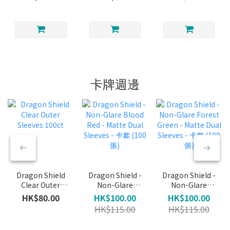
(Rare) (Foil)
(Common)
Feline
(Foil)
(Common)
(Foil)
卡牌週邊
Dragon Shield
Dragon Shield -
Dragon Shield -
Clear Outer
Non-Glare
Non-Glare
Sleeves 100ct
Blood Red -
Forest Green -
HK$80.00
HK$100.00
HK$100.00
Matte Dual
Matte Dual
HK$115.00
HK$115.00
Sleeves - 卡套
Sleeves - 卡套
(100張)
(100張)