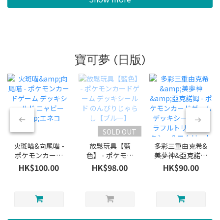
寶可夢 (日版)
SOLD OUT
火斑喵&向尾喵 -
放鬆玩具【藍
多彩三重由克希&
ポケモンカード
色】 - ポケモン
美夢神&亞克諾姆
ゲーム デッキシ
カードゲーム デ
- ポケモンカード
HK$100.00
HK$98.00
HK$90.00
ールド ニャビー
ッキシールド の
ゲーム デッキシ
&エネコ
んびりじゃらし
ールド カラフル
【ブルー】
トリプル ユクシ
ー＆エムリット
＆アグノム