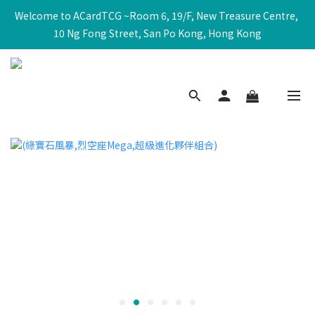
Welcome to ACardTCG ~Room 6, 19/F, New Treasure Centre, 
10 Ng Fong Street, San Po Kong, Hong Kong