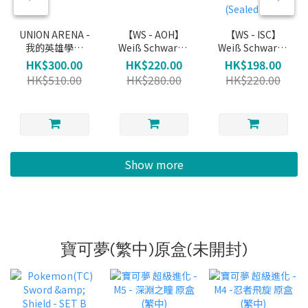
UNION ARENA -
【WS - AOH】
【WS - ISC】
我的英雄學院
Weiß Schwarz -
Weiß Schwarz -
Booster
青桐高校
THE
HK$300.00
HK$220.00
HK$198.00
Booster Pack
IDOLM@STER
HK$510.00
HK$280.00
HK$220.00
(Sealed Box)
SHINYCOLORS
Booster Pack
(Sealed Box)
Show more
寶可夢(繁中)原盒(未開封)