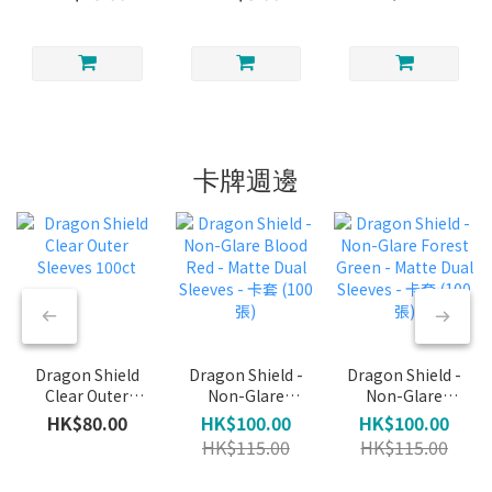
(Rare) (Foil)
(Common)
Feline
(Foil)
(Common)
(Foil)
卡牌週邊
Dragon Shield
Dragon Shield -
Dragon Shield -
Clear Outer
Non-Glare
Non-Glare
Sleeves 100ct
Blood Red -
Forest Green -
HK$80.00
HK$100.00
HK$100.00
Matte Dual
Matte Dual
HK$115.00
HK$115.00
Sleeves - 卡套
Sleeves - 卡套
(100張)
(100張)