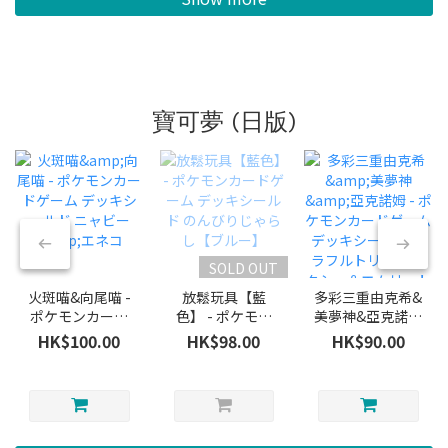
寶可夢 (日版)
SOLD OUT
火斑喵&向尾喵 -
放鬆玩具【藍
多彩三重由克希&
ポケモンカード
色】 - ポケモン
美夢神&亞克諾姆
ゲーム デッキシ
カードゲーム デ
- ポケモンカード
HK$100.00
HK$98.00
HK$90.00
ールド ニャビー
ッキシールド の
ゲーム デッキシ
&エネコ
んびりじゃらし
ールド カラフル
【ブルー】
トリプル ユクシ
ー＆エムリット
＆アグノム