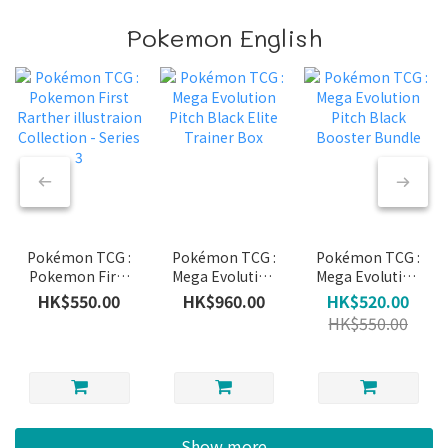
Pokemon English
Pokémon TCG :
Pokémon TCG :
Pokémon TCG :
Pokemon First
Mega Evolution
Mega Evolution
Rarther
Pitch Black
Pitch Black
HK$550.00
HK$960.00
HK$520.00
illustraion
Elite Trainer
Booster Bundle
HK$550.00
Collection -
Box
Series 3
Show more