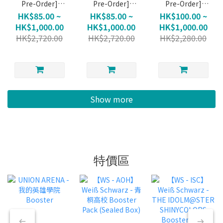
Pre-Order]
Pre-Order]
Pre-Order]
WSTD - GIRLS
WSTD - GIRLS
WSBP WSBP -
HK$85.00 ~
HK$85.00 ~
HK$100.00 ~
und PANZER
und PANZER
GIRLS und
HK$1,000.00
HK$1,000.00
HK$1,000.00
Oarai Joshi
Mugen Kidohai
PANZER
HK$2,720.00
HK$2,720.00
HK$2,280.00
Gakuen
(Allocation Not
(Allocation Not
(Allocation Not
Guaranteed)
Guaranteed)
Guaranteed)
Show more
特價區