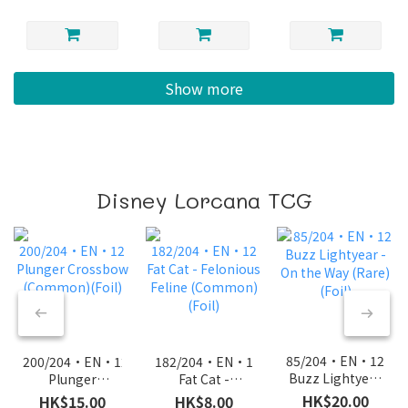
Show more
Disney Lorcana TCG
85/204·EN·12
200/204·EN·12
182/204·EN·12
Buzz Lightyear
Plunger
Fat Cat -
- On the Way
Crossbow
Felonious
HK$20.00
HK$15.00
HK$8.00