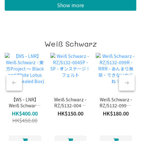
Show more
Weiß Schwarz
【WS - LNR】
Weiß Schwarz -
Weiß Schwarz -
Weiß Schwarz -
RZ/S132-004SP
RZ/S132-099R -
東方Project ～
- SP - オンステー
RRR - あんまり
HK$400.00
HK$150.00
HK$180.00
Black and White
ジ！ フェルト
無茶、できない
HK$450.00
Lotus Land.
からね！
(Sealed Box)