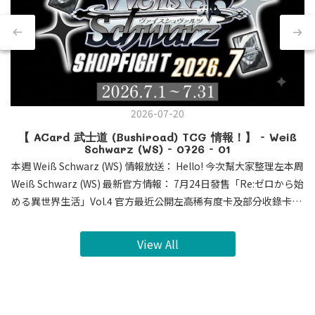
2026-07-20
【 ACard 武士道 (Bushiroad) TCG 情報！】 - Weiß
Schwarz (WS) - 0726 - 01
本週 Weiß Schwarz (WS) 情報放送： Hello! 今次幫大家整理左本周
Weiß Schwarz (WS) 最新官方情報： 7月24日發售「Re:ゼロから始
める異世界生活」Vol.4 官方最近公開左高稀有度卡及部分收錄卡牌
・簽名卡SEC , SSP , SP 公開 ! 今次 SEC 係各位既老婆 蕾姆 及
愛蜜莉雅 ! 其他角色都有收錄係 SSP 及 SP。大家荷包準備好未呢
View All
?・蕾姆 愛蜜莉雅 新CX連動 : 0Lv. 蕾姆 : 連動派效果 倒置對手 控
執角色 3Lv. 愛蜜莉雅 : 早出 有encore 連動回血 逆壓縮 期待蕾姆
配合Vol.3 3Lv. CX連動 ! 📅黎緊推出既作品時間表： 7月24日 -
「Re:ゼロから始める異世界生活」Vol.4 8月7日 - 【推しの子】