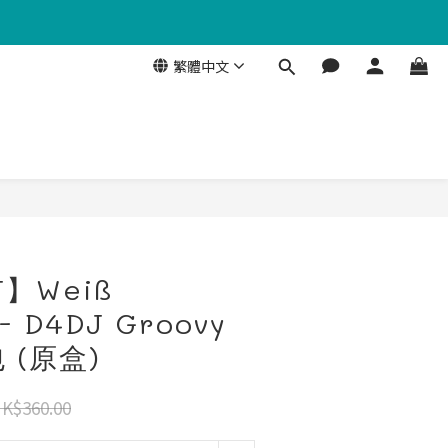
繁體中文
立即購買
J】Weiß
- D4DJ Groovy
 (原盒)
K$360.00