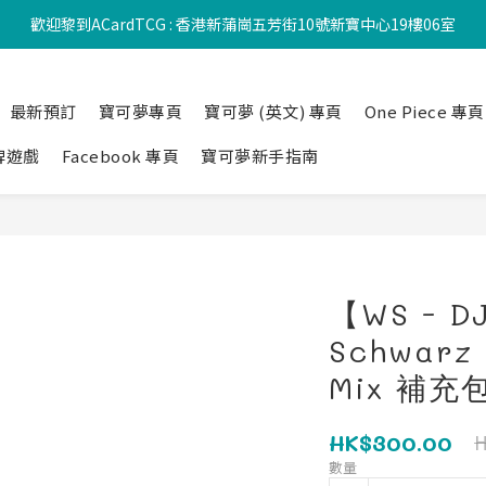
歡迎黎到ACardTCG : 香港新蒲崗五芳街10號新寶中心19樓06室
最新預訂
寶可夢專頁
寶可夢 (英文) 專頁
One Piece 專頁
牌遊戲
Facebook 專頁
寶可夢新手指南
【WS - D
Schwarz 
Mix 補充包
HK$300.00
H
數量