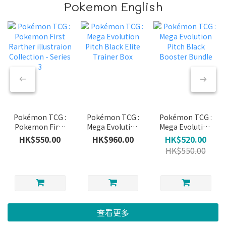
Pokemon English
Pokémon TCG :
Pokémon TCG :
Pokémon TCG :
Pokemon First
Mega Evolution
Mega Evolution
Rarther
Pitch Black
Pitch Black
HK$550.00
HK$960.00
HK$520.00
illustraion
Elite Trainer
Booster Bundle
HK$550.00
Collection -
Box
Series 3
查看更多