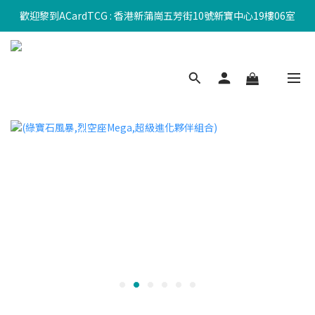
歡迎黎到ACardTCG : 香港新蒲崗五芳街10號新寶中心19樓06室