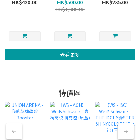
ぞ！われらの ウ
Hyperia City -
Hyperia City - 2-
HK$420.00
HK$500.00
HK$235.00
ルトラセット
Booster Box (不
PLAYER
HK$1,080.00
Ultra Set 原盒
保單)
STARTER SET
(日版)
(不保單)
查看更多
特價區