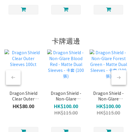
(Foil)
(Common)
(Foil)
卡牌週邊
Dragon Shield
Dragon Shield -
Dragon Shield -
Clear Outer
Non-Glare
Non-Glare
Sleeves 100ct
Blood Red -
Forest Green -
HK$80.00
HK$100.00
HK$100.00
Matte Dual
Matte Dual
HK$115.00
HK$115.00
Sleeves - 卡套
Sleeves - 卡套
(100張)
(100張)