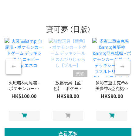
寶可夢 (日版)
售完
火斑喵&向尾喵 -
放鬆玩具【藍
多彩三重由克希&
ポケモンカード
色】 - ポケモン
美夢神&亞克諾姆
ゲーム デッキシ
カードゲーム デ
- ポケモンカード
HK$100.00
HK$98.00
HK$90.00
ールド ニャビー
ッキシールド の
ゲーム デッキシ
&エネコ
んびりじゃらし
ールド カラフル
【ブルー】
トリプル ユクシ
ー＆エムリット
＆アグノム
查看更多