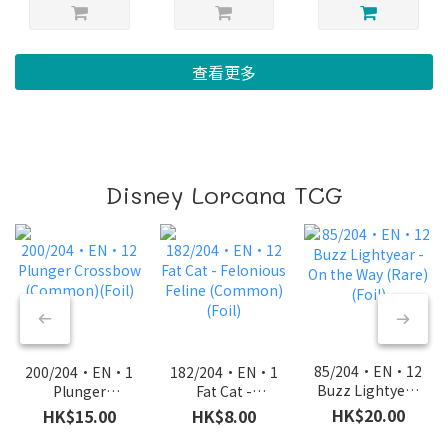
查看更多
Disney Lorcana TCG
85/204·EN·12
200/204·EN·12
182/204·EN·12
Buzz Lightyear
Plunger
Fat Cat -
- On the Way
Crossbow
Felonious
HK$20.00
HK$15.00
HK$8.00
(Rare) (Foil)
(Common)
Feline