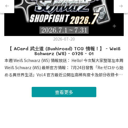
2026-07-20
【 ACard 武士道 (Bushiroad) TCG 情報！】 - Weiß
Schwarz (WS) - 0726 - 01
本週 Weiß Schwarz (WS) 情報放送： Hello! 今次幫大家整理左本周
Weiß Schwarz (WS) 最新官方情報： 7月24日發售「Re:ゼロから始
める異世界生活」Vol.4 官方最近公開左高稀有度卡及部分收錄卡牌
・簽名卡SEC , SSP , SP 公開 ! 今次 SEC 係各位既老婆 蕾姆 及
愛蜜莉雅 ! 其他角色都有收錄係 SSP 及 SP。大家荷包準備好未呢
查看更多
?・蕾姆 愛蜜莉雅 新CX連動 : 0Lv. 蕾姆 : 連動派效果 倒置對手 控
執角色 3Lv. 愛蜜莉雅 : 早出 有encore 連動回血 逆壓縮 期待蕾姆
配合Vol.3 3Lv. CX連動 ! 📅黎緊推出既作品時間表： 7月24日 -
「Re:ゼロから始める異世界生活」Vol.4 8月7日 - 【推しの子】
Vol.3 8月28日 - 葬送のフリーレン Vol.2 9月19日 - 勝利の女