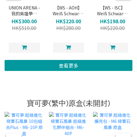
UNION ARENA -
【WS - AOH】
【WS - ISC】
我的英雄學院
Weiß Schwarz -
Weiß Schwarz -
Booster
青桐高校 補充包
THE
HK$300.00
HK$220.00
HK$198.00
(原盒)
IDOLM@STER
HK$510.00
HK$280.00
HK$220.00
SHINYCOLORS
補充包 (原盒)
查看更多
寶可夢(繁中)原盒(未開封)