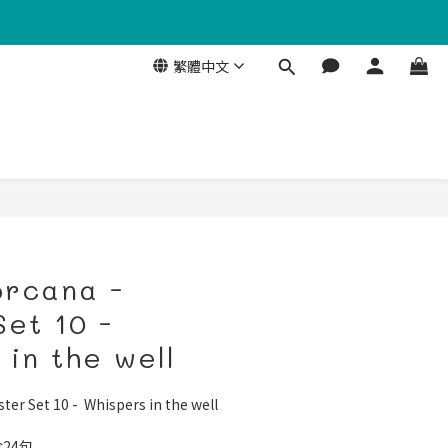
繁體中文
orcana -
Set 10 -
in the well
ter Set 10 -  Whispers in the well
盒24包