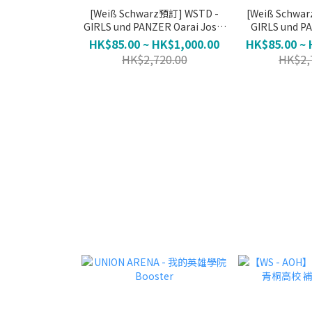
[Weiß Schwarz預訂] WSTD -
[Weiß Schwa
GIRLS und PANZER Oarai Joshi
GIRLS und P
Gakuen (不保單)
Kidoha
HK$85.00 ~ HK$1,000.00
HK$85.00 ~ 
HK$2,720.00
HK$2,