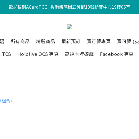
歡迎黎到ACardTCG : 香港新蒲崗五芳街10號新寶中心19樓06室
紹
所有商品
精選商品
最新預訂
寶可夢專頁
寶可夢 (英
a TCG
Hololive OCG 專頁
高達卡牌遊戲
Facebook 專頁