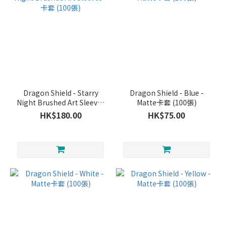
Dragon Shield - Starry
Dragon Shield - Blue -
Night Brushed Art Sleeves
Matte卡套 (100張)
- 卡套 (100張)
HK$180.00
HK$75.00