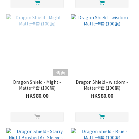
售完
Dragon Shield - Might -
Dragon Shield - wisdom -
Matte卡套 (100張)
Matte卡套 (100張)
HK$80.00
HK$80.00