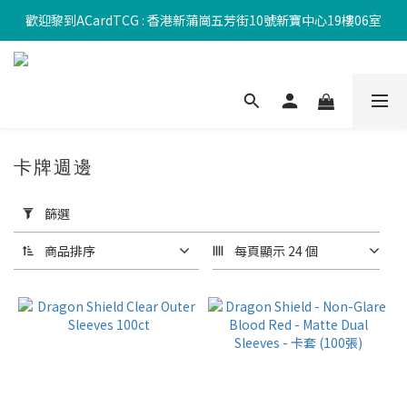
歡迎黎到ACardTCG : 香港新蒲崗五芳街10號新寶中心19樓06室
卡牌週邊
套
用
篩選
篩
選
商品排序
每頁顯示 24 個
(0/20)
品
牌
KARDIKO
(9)