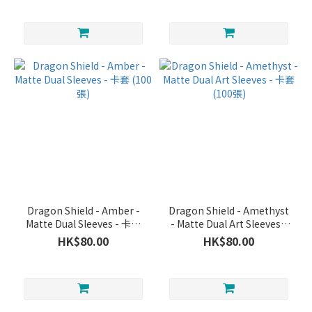
(100張)
Dragon Shield - Amber -
Dragon Shield - Amethyst
Matte Dual Sleeves - 卡套
- Matte Dual Art Sleeves -
(100張)
卡套 (100張)
HK$80.00
HK$80.00