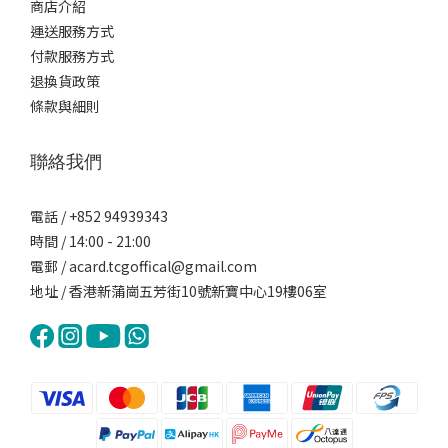
商店介紹
運送服務方式
付款服務方式
退換貨政策
條款與細則
聯絡我們
電話 / +852 94939343
時間 / 14:00 - 21:00
電郵 / acard.tcgoffical@gmail.com
地址 / 香港新蒲崗五芳街10號新寶中心19樓06室