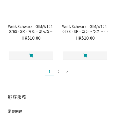
Weiß Schwarz - GIM/W124-
Weiß Schwarz - GIM/W124-
076S - SR - また、あんなに
068S - SR - コントラスト 篠
無理をして 秦谷美鈴
澤 広
HK$10.00
HK$10.00
1
2
顧客服務
常見問題