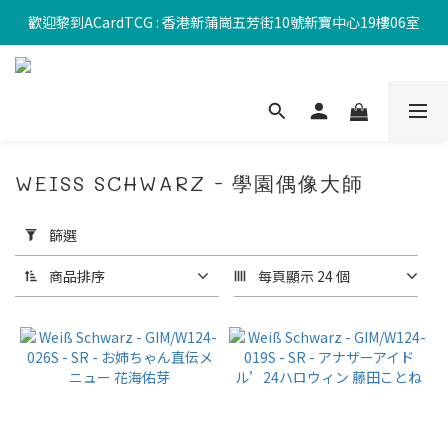
歡迎黎到ACardTCG : 香港新蒲崗五芳街10號新寶中心19樓06室
WEISS SCHWARZ - 學園偶像大師
套
用
篩選
篩
選
商品排序
每頁顯示 24 個
(0/20)
價格
(HK$)
~