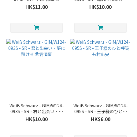
さん 姫崎莉波
HK$11.00
HK$10.00
Weiß Schwarz - GIM/W124-
Weiß Schwarz - GIM/W124-
093S - SR - 君と出会い、夢
095S - SR - 王子様のひと呼
に翔ける 紫雲清夏
吸 有村麻央
HK$10.00
HK$6.00