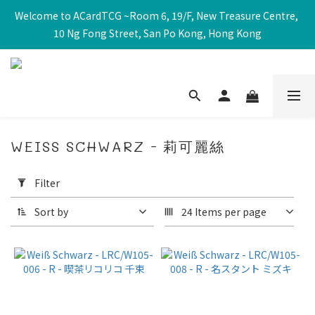
Welcome to ACardTCG ~Room 6, 19/F, New Treasure Centre, 
10 Ng Fong Street, San Po Kong, Hong Kong
WEISS SCHWARZ - 莉可麗絲
Apply
Filter
Filter
(0/20)
Sort by
24 Items per page
Price
Range
(HK$)