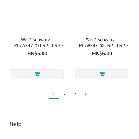
Weiß Schwarz -
Weiß Schwarz -
LRC/WE47-07LRP - LRP -
LRC/WE47-08LRP - LRP -
いってらっしゃい たきな(箔
悲劇の一秒前 クルミ(箔押し
HK$6.00
HK$6.00
押し入り)
入り)
1
2
3
Help